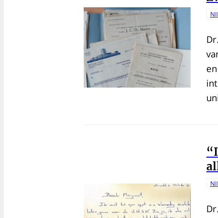
N
Dr
va
en
in
un
“I
al
N
Dr