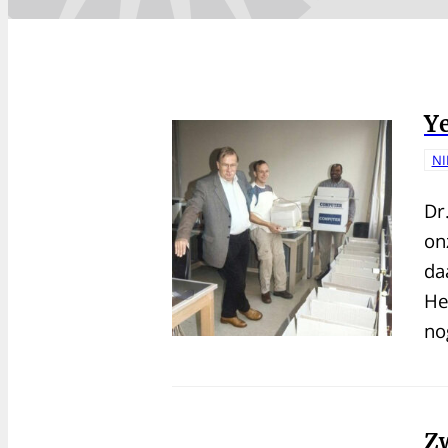
Ye
N
Dr
on
da
He
no
Zw