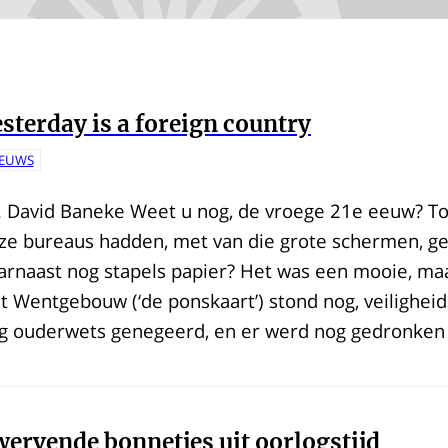
sterday is a foreign country
IEUWS
. David Baneke Weet u nog, de vroege 21e eeuw? To
ze bureaus hadden, met van die grote schermen, ge
arnaast nog stapels papier? Het was een mooie, maar
t Wentgebouw (‘de ponskaart’) stond nog, veilighei
g ouderwets genegeerd, en er werd nog gedronken
ervende bonnetjes uit oorlogstijd